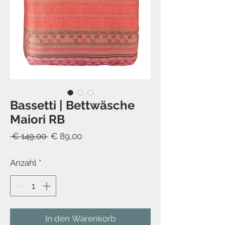
Bassetti | Bettwäsche
Maiori RB
Standardpreis
Sale-
 € 149,00 
€ 89,00
Preis
Anzahl
*
In den Warenkorb