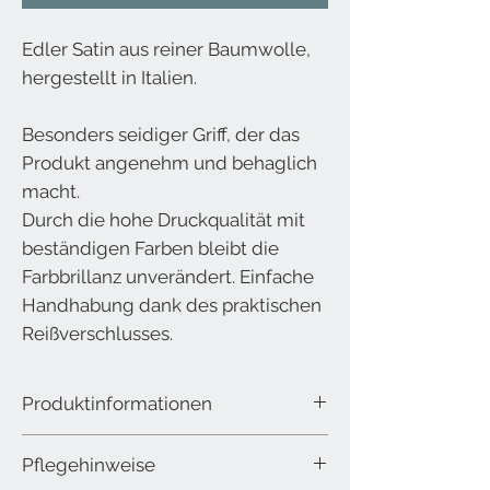
Edler Satin aus reiner Baumwolle,
hergestellt in Italien.
Besonders seidiger Griff, der das
Produkt angenehm und behaglich
macht.
Durch die hohe Druckqualität mit
beständigen Farben bleibt die
Farbbrillanz unverändert. Einfache
Handhabung dank des praktischen
Reißverschlusses.
Produktinformationen
Bettgarnitur mit Reißverschluss
Pflegehinweise
1 Bettbezug 140 x 200 cm
1 Kissenbezug 70 x 90 cm