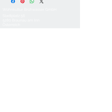
Wohnkultur Brühwasser GmbH
Stadtplatz 56
5280 Braunau am Inn
Österreich
T
0043 7722 62922
M
0043 660 6119088
office@bruehwasser.at
© 2024 Wohnkultur Brühwasser
Kontakt
Datenschutz
AGB
Lieferung & Versand
Impressum