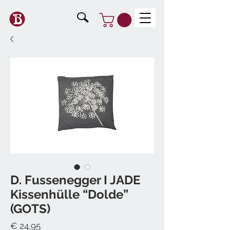
D. Fussenegger I JADE
Kissenhülle “Dolde”
(GOTS)
Preis
€ 24,95