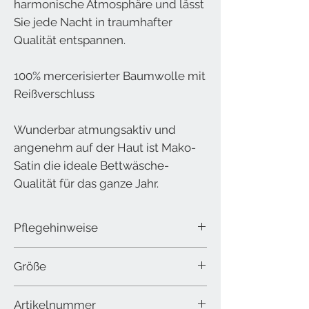
harmonische Atmosphäre und lässt
Sie jede Nacht in traumhafter
Qualität entspannen.
100% mercerisierter Baumwolle mit
Reißverschluss
Wunderbar atmungsaktiv und
angenehm auf der Haut ist Mako-
Satin die ideale Bettwäsche-
Qualität für das ganze Jahr.
Pflegehinweise
waschbar bis 60 °C
Größe
1 Bezug: 140 x 200 cm
Artikelnummer
1 Kissen: 70 x 90 cm