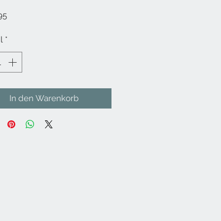
Preis
95
l
*
In den Warenkorb