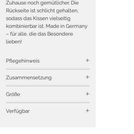
Zuhause noch gemütlicher. Die
Rückseite ist schlicht gehalten,
sodass das Kissen vielseitig
kombinierbar ist. Made in Germany
– für alle, die das Besondere
lieben!
Pflegehinweis
waschen bei 30°C im Schonwaschgang
Zusammensetzung
100% Polyester
Größe
45 x 45 cm
Verfügbar
in weiß und braun