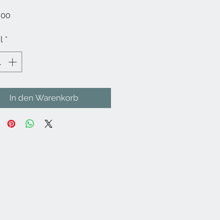
Preis
,00
l
*
In den Warenkorb