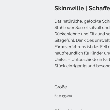
Skinnwille | Schaff
Das natürliche, gelockte Schaf
Stuhl oder Sessel stilvoll u
Rückenlehne und Sitz und s
Sitzgefühl. Dank des umwel
Färbeverfahrens ist das Fell
hautfreundlich für Kinder un
Unikat – Unterschiede in Fa
Stück einzigartig und besond
Größe
60 x 135 cm