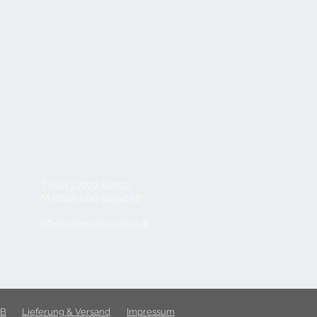
T 0043 7722 62922
M 0043 660 6119088
office@bruehwasser.at
B
Lieferung & Versand
Impressum