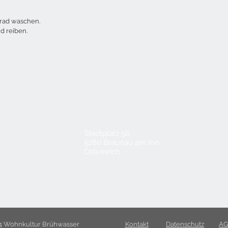
Grad waschen.
d reiben.
Stadtplatz 56
5280 Braunau am Inn
Österreich
4 Wohnkultur Brühwasser
Kontakt
Datenschutz
AG