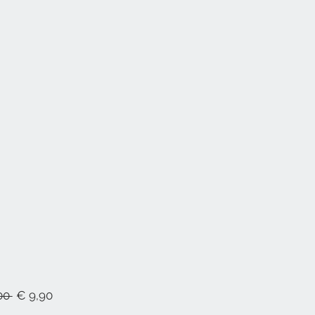
Standardpreis
Sale-
00 
€ 9,90
Preis