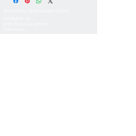
Wohnkultur Brühwasser GmbH
Stadtplatz 56
5280 Braunau am Inn
Österreich
T
0043 7722 62922
M
0043 660 6119088
office@bruehwasser.at
© 2024 Wohnkultur Brühwasser
Kontakt
Datenschutz
AGB
Lieferung & Versand
Impressum