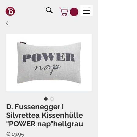
D. Fussenegger I
Silvrettea Kissenhülle
"POWER nap"hellgrau
Preis
€ 19,95