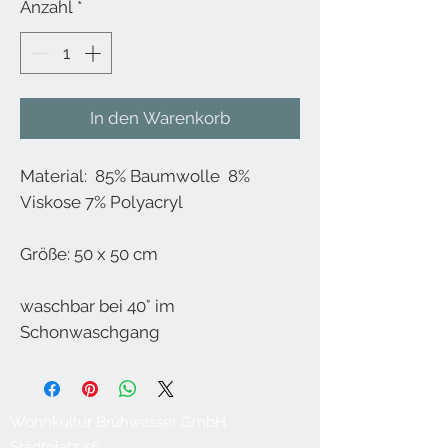
Anzahl
*
In den Warenkorb
Material: 85% Baumwolle 8%
Viskose 7% Polyacryl
Größe: 50 x 50 cm
waschbar bei 40° im
Schonwaschgang
Wohnkultur Brühwasser GmbH
Stadtplatz 56