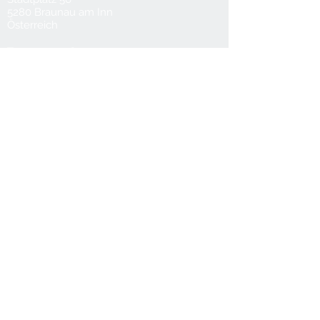
5280 Braunau am Inn
Österreich
T
0043 7722 62922
M
0043 660 6119088
office@bruehwasser.at
© 2024 Wohnkultur Brühwasser
Kontakt
Datenschutz
AGB
Lieferung & Versand
Impressum