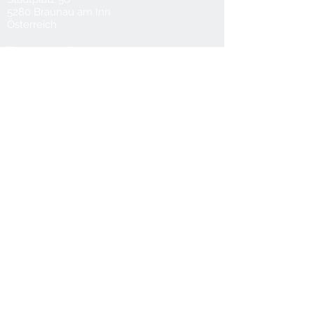
5280 Braunau am Inn
Österreich
T
0043 7722 62922
M
0043 660 6119088
office@bruehwasser.at
© 2024 Wohnkultur Brühwasser
Kontakt
Datenschutz
AGB
Lieferung & Versand
Impressum