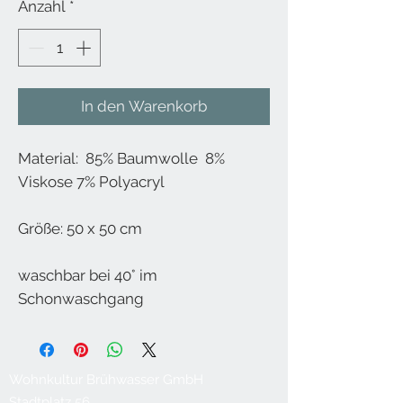
Anzahl
*
In den Warenkorb
Material: 85% Baumwolle 8%
Viskose 7% Polyacryl
Größe: 50 x 50 cm
waschbar bei 40° im
Schonwaschgang
Wohnkultur Brühwasser GmbH
Stadtplatz 56