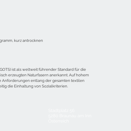
ogramm, kurz antrocknen
GOTS) ist als weltweit führender Standard für die
ogisch erzeugten Naturfasern anerkannt. Auf hohem
e Anforderungen entlang der gesamten textilen
itig die Einhaltung von Sozialkriterien.
Stadtplatz 56
5280 Braunau am Inn
Österreich