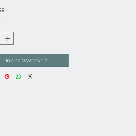
Preis
99
l
*
In den Warenkorb