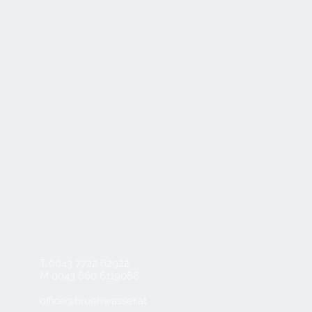
T 0043 7722 62922
M 0043 660 6119088
office@bruehwasser.at