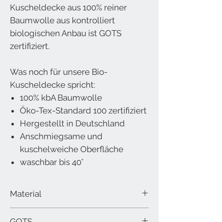
Kuscheldecke aus 100% reiner
Baumwolle aus kontrolliert
biologischen Anbau ist GOTS
zertifiziert.
Was noch für unsere Bio-
Kuscheldecke spricht:
100% kbA Baumwolle
Öko-Tex-Standard 100 zertifiziert
Hergestellt in Deutschland
Anschmiegsame und
kuschelweiche Oberfläche
waschbar bis 40°
Material
100% Baumwolle GOTS
GOTS
Größe 140x200cm