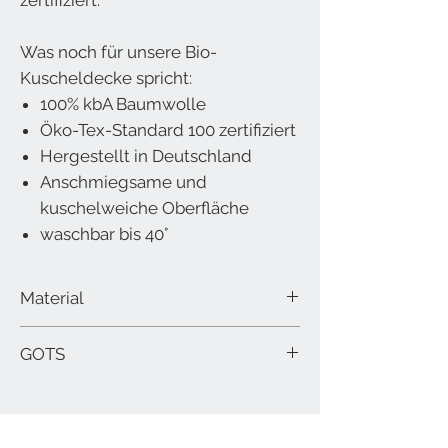
Was noch für unsere Bio-
Kuscheldecke spricht:
100% kbA Baumwolle
Öko-Tex-Standard 100 zertifiziert
Hergestellt in Deutschland
Anschmiegsame und
kuschelweiche Oberfläche
waschbar bis 40°
Material
100% Baumwolle GOTS
GOTS
Größe 140x200cm
waschbar mit 40 °C im Wollwaschprogramm,
Der Global Organic Textile Standard (GOTS) ist
kurz antrocknen
als weltweit führender Standard für die
Verarbeitung von Textilien aus biologisch