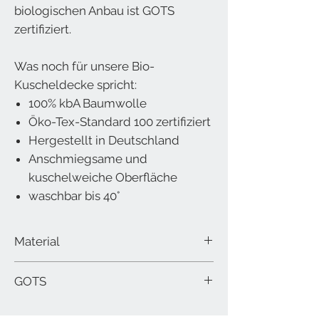
biologischen Anbau ist GOTS
zertifiziert.
Was noch für unsere Bio-
Kuscheldecke spricht:
100% kbA Baumwolle
Öko-Tex-Standard 100 zertifiziert
Hergestellt in Deutschland
Anschmiegsame und
kuschelweiche Oberfläche
waschbar bis 40°
Material
100% Baumwolle GOTS
GOTS
Größe 140x200cm
waschbar mit 40 °C im Wollwaschprogramm,
Der Global Organic Textile Standard (GOTS) ist
kurz antrocknen