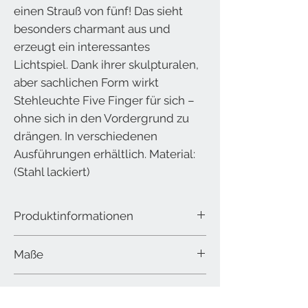
einen Strauß von fünf! Das sieht
besonders charmant aus und
erzeugt ein interessantes
Lichtspiel. Dank ihrer skulpturalen,
aber sachlichen Form wirkt
Stehleuchte Five Finger für sich –
ohne sich in den Vordergrund zu
drängen. In verschiedenen
Ausführungen erhältlich. Material:
(Stahl lackiert)
Produktinformationen
Maße
Stahl lackiert
Tiefe (cm):85
Gewicht
Breite (cm):86
Höhe (cm):201