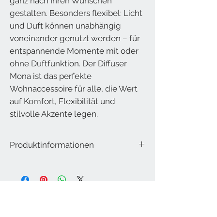
ganz nach Ihren Wünschen
gestalten. Besonders flexibel: Licht
und Duft können unabhängig
voneinander genutzt werden – für
entspannende Momente mit oder
ohne Duftfunktion. Der Diffuser
Mona ist das perfekte
Wohnaccessoire für alle, die Wert
auf Komfort, Flexibilität und
stilvolle Akzente legen.
Produktinformationen
Raumbedufter elektrisch
Füllmenge: 180 ml
Material: Glas, Bambus, BPA-freier Kunststoff
Wohnkultur Brühwasser GmbH
Stadtplatz 56
5280 Braunau am Inn