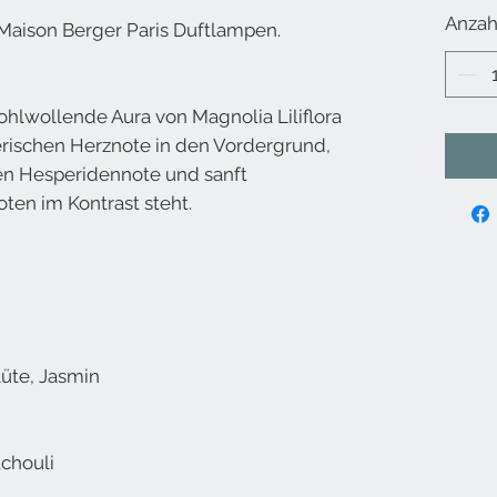
Anzah
Maison Berger Paris Duftlampen.
wohlwollende Aura von Magnolia Liliflora
erischen Herznote in den Vordergrund,
hen Hesperidennote und sanft
ten im Kontrast steht.
lüte, Jasmin
tchouli