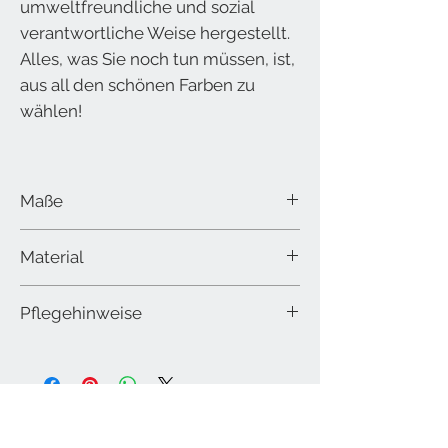
umweltfreundliche und sozial
verantwortliche Weise hergestellt.
Alles, was Sie noch tun müssen, ist,
aus all den schönen Farben zu
wählen!
Maße
130 x 170 cm
Material
100% Bio-Baumwollstrickgewebe, GOTS-
Pflegehinweise
zertifiziert
waschbar mit 30 °C Feinwäsche
Wohnkultur Brühwasser GmbH
Stadtplatz 56