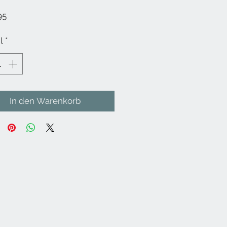
Preis
95
l
*
In den Warenkorb