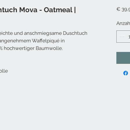
htuch Mova - Oatmeal |
€ 39,
Anzah
leichte und anschmiegsame Duschtuch
 angenehmem Waffelpiqué in
0% hochwertiger Baumwolle.
olle