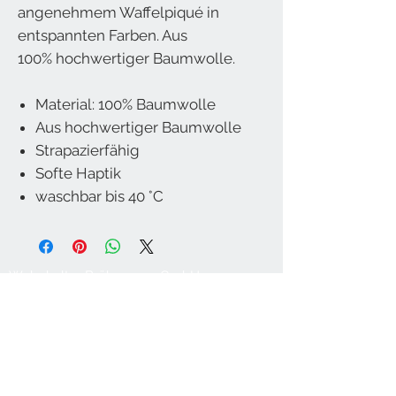
angenehmem Waffelpiqué in
entspannten Farben. Aus
100% hochwertiger Baumwolle.
Material: 100% Baumwolle
Aus hochwertiger Baumwolle
Strapazierfähig
Softe Haptik
waschbar bis 40 °C
Wohnkultur Brühwasser GmbH
Stadtplatz 56
5280 Braunau am Inn
Österreich
T
0043 7722 62922
M
0043 660 6119088