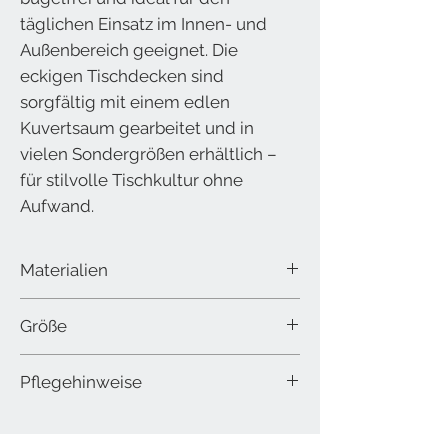
täglichen Einsatz im Innen- und
Außenbereich geeignet. Die
eckigen Tischdecken sind
sorgfältig mit einem edlen
Kuvertsaum gearbeitet und in
vielen Sondergrößen erhältlich –
für stilvolle Tischkultur ohne
Aufwand.
Materialien
70% Baumwolle 30% Polyester
Größe
100 x 100 cm
Pflegehinweise
auch in Ihrer Sondergröße erhältlich
Maschinenwäsche bei 60°C im
Schonwaschgang