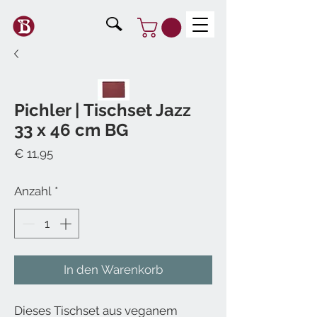
Pichler | Tischset Jazz
33 x 46 cm BG
Preis
€ 11,95
Anzahl
*
In den Warenkorb
Dieses Tischset aus veganem