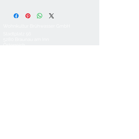
Maschinenwäsche bei 30°C im
Schonwaschgang
Wohnkultur Brühwasser GmbH
Stadtplatz 56
5280 Braunau am Inn
Österreich
T
0043 7722 62922
M
0043 660 6119088
office@bruehwasser.at
© 2024 Wohnkultur Brühwasser
Kontakt
Datenschutz
AGB