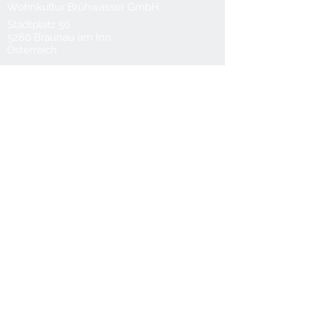
Wohnkultur Brühwasser GmbH
Stadtplatz 56
5280 Braunau am Inn
Österreich
T
0043 7722 62922
M
0043 660 6119088
office@bruehwasser.at
© 2024 Wohnkultur Brühwasser
Kontakt
Datenschutz
AGB
Lieferung & Versand
Impressum