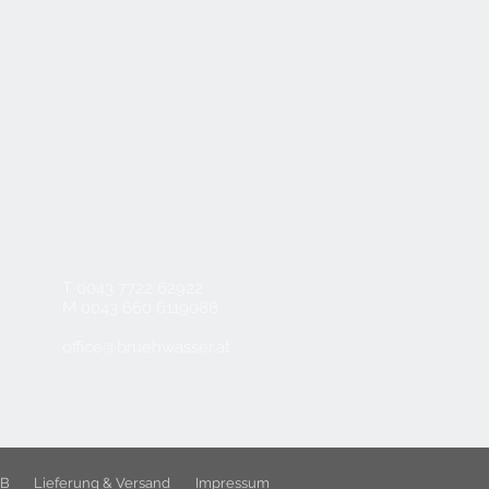
T 0043 7722 62922
M 0043 660 6119088
office@bruehwasser.at
B
Lieferung & Versand
Impressum