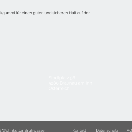
ckgummi für einen guten und sicheren Halt auf der
Stadtplatz 56
5280 Braunau am Inn
Österreich
4 Wohnkultur Brühwasser
Kontakt
Datenschutz
AG