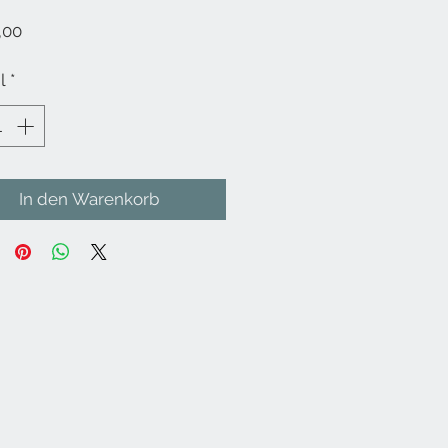
Preis
,00
l
*
In den Warenkorb