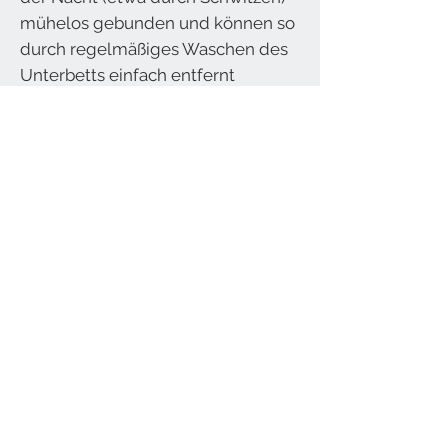
mühelos gebunden und können so
durch regelmäßiges Waschen des
Unterbetts einfach entfernt
werden.
Das XAVER-NATUR Unterbett
Kapok bleibt so dauerhaft
hygienisch und unterstützt ein
gesundes, erholsames Bettklima.
Schlafen Sie gut!
Füllung
50% Kapok
Hülle / Bezug
50% Bio-Baumwolle aus kontrolliert
biologischem Anbau (kbA)
100% Bio-Baumwolle kbA
Pflegehinweise
Konfektion: Karosteppung mit 4 Eckgummi