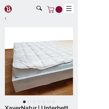
XaverNatur | Unterbett