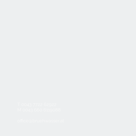
T 0043 7722 62922
M 0043 660 6119088
office@bruehwasser.at