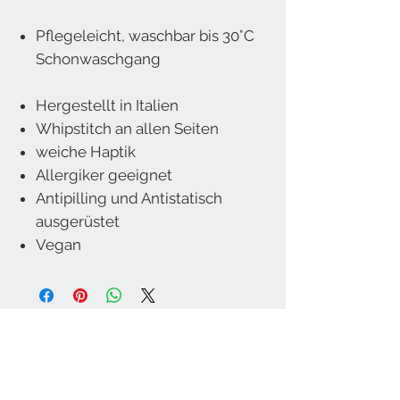
Pflegeleicht, waschbar bis 30°C
Schonwaschgang
Hergestellt in Italien
Whipstitch an allen Seiten
weiche Haptik
Allergiker geeignet
Antipilling und Antistatisch
ausgerüstet
Vegan
Wohnkultur Brühwasser GmbH
Stadtplatz 56
5280 Braunau am Inn
Österreich