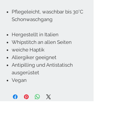
Pflegeleicht, waschbar bis 30°C
Schonwaschgang
Hergestellt in Italien
Whipstitch an allen Seiten
weiche Haptik
Allergiker geeignet
Antipilling und Antistatisch
ausgerüstet
Vegan
Wohnkultur Brühwasser GmbH
Stadtplatz 56
5280 Braunau am Inn
Österreich