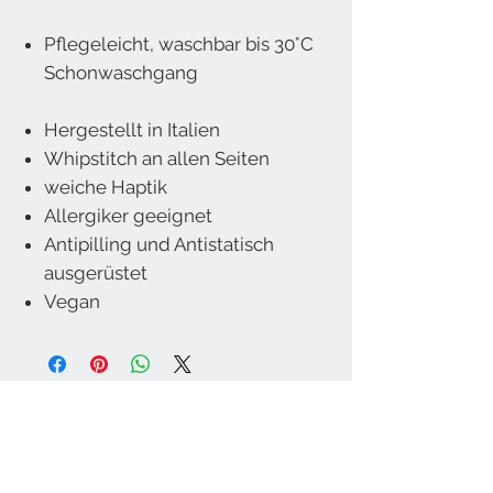
Pflegeleicht, waschbar bis 30°C
Schonwaschgang
Hergestellt in Italien
Whipstitch an allen Seiten
weiche Haptik
Allergiker geeignet
Antipilling und Antistatisch
ausgerüstet
Vegan
Wohnkultur Brühwasser GmbH
Stadtplatz 56
5280 Braunau am Inn
Österreich