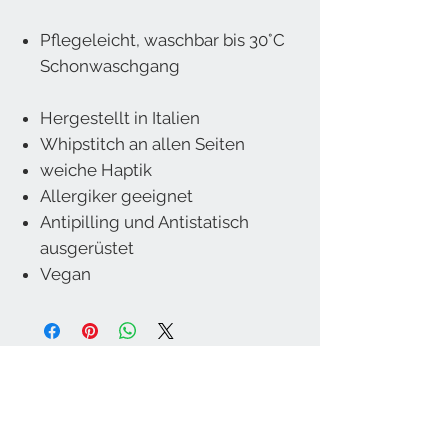
Pflegeleicht, waschbar bis 30°C
Schonwaschgang
Hergestellt in Italien
Whipstitch an allen Seiten
weiche Haptik
Allergiker geeignet
Antipilling und Antistatisch
ausgerüstet
Vegan
Wohnkultur Brühwasser GmbH
Stadtplatz 56
5280 Braunau am Inn
Österreich